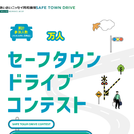
累計
参加人
数
トップ
（※2026年2月時点
）
TOP
セーフタウンドライブ
コンテストとは
About
募集中の
イベント
Event
イベントの様子・
参加者アンケート
Overview
こんな方に
おすすめ
Recommended for
よくある質問
FAQ