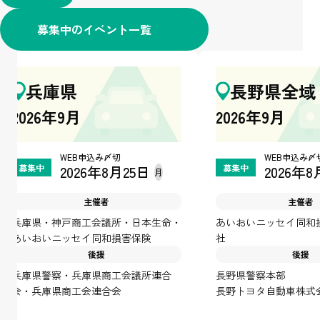
募集中のイベント一覧
兵庫県
長野県全域
2026年9月
2026年9月
WEB申込み〆切
WEB申込み〆
募集中
募集中
2026年8月25日
2026年8
主催者
主催者
兵庫県・神戸商工会議所・日本生命・
あいおいニッセイ同和
あいおいニッセイ同和損害保険
社
後援
後援
兵庫県警察・兵庫県商工会議所連合
長野県警察本部
会・兵庫県商工会連合会
長野トヨタ自動車株式
NTPトヨタ信州株式会